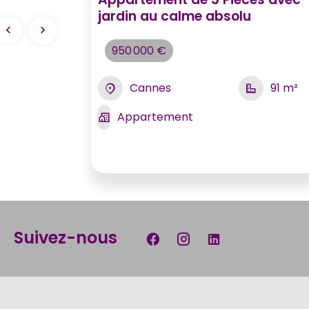
jardin au calme absolu
ki St
950 000 €
Cannes
91 m²
Appartement
115 m²
Suivez-nous