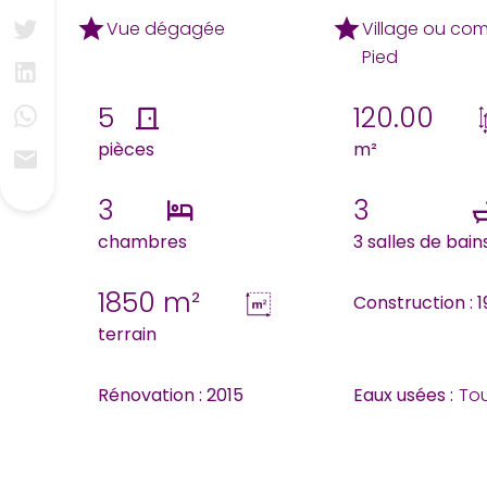
Vue dégagée
Village ou co
Pied
5
120.00
pièces
m²
3
3
chambres
3 salles de bain
1850 m²
Construction : 
terrain
Rénovation : 2015
Eaux usées :
Tou