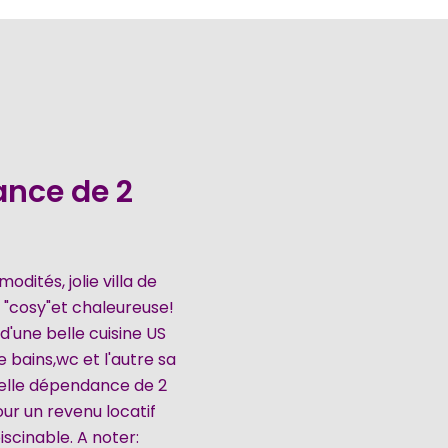
ance de 2
odités, jolie villa de
s "cosy"et chaleureuse!
d'une belle cuisine US
 bains,wc et l'autre sa
 belle dépendance de 2
our un revenu locatif
scinable. A noter: