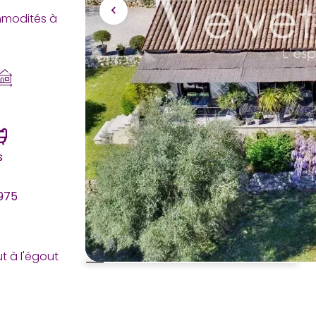
mmodités à
s
1975
t à l'égout