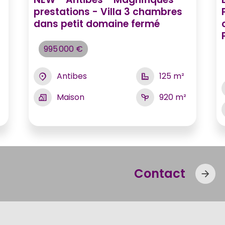
prestations - Villa 3 chambres
dans petit domaine fermé
995 000 €
Antibes
125 m²
Maison
920 m²
Contact