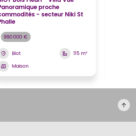
Panoramique proche
jardin a
commodités - secteur Niki St
Phalle
950 000
990 000 €
Can
Appar
Biot
115 m²
Maison