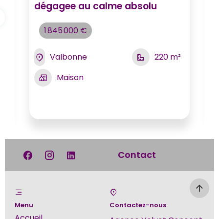
dégagee au calme absolu
a
1 845 000 €
Valbonne
220 m²
²
Maison
Contact
Menu
Contactez-nous
Accueil